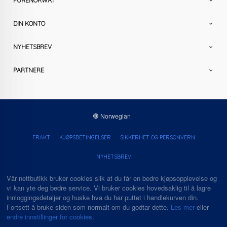
PURENORWAY
DIN KONTO
NYHETSBREV
PARTNERE
Norwegian
FRAKT
KJØPSBETINGELSER
SIKKERHET OG PERSONVERN
NYHETSBREV
Vår nettbutikk bruker cookies slik at du får en bedre kjøpsopplevelse og
vi kan yte deg bedre service. Vi bruker cookies hovedsaklig til å lagre
innloggingsdetaljer og huske hva du har puttet i handlekurven din.
Fortsett å bruke siden som normalt om du godtar dette.
Les mer
eller
endre innstillinger for cookies.