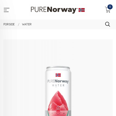
Gå
0
til
innholdet
FORSIDE
WATER