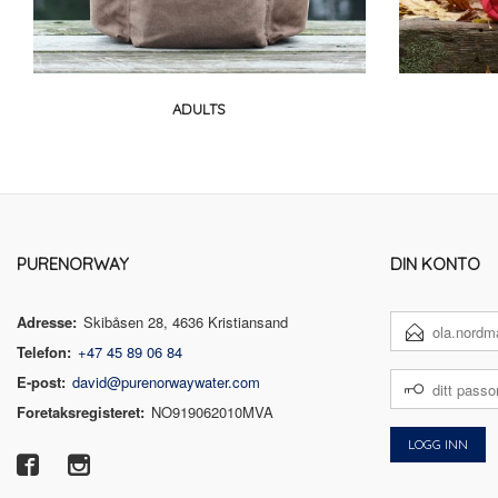
ADULTS
PURENORWAY
DIN KONTO
Adresse:
Skibåsen 28, 4636 Kristiansand
E-
POSTADRESSE
Telefon:
+47 45 89 06 84
DITT
E-post:
david@purenorwaywater.com
PASSORD
Foretaksregisteret:
NO919062010MVA