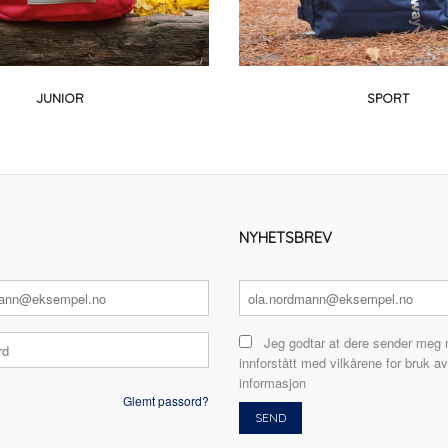
JUNIOR
SPORT
NYHETSBREV
Jeg godtar at dere sender meg 
innforstått med vilkårene for bruk av
informasjon
Glemt passord?