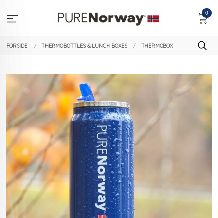
Gå
0
til
innholdet
FORSIDE
THERMOBOTTLES & LUNCH BOXES
THERMOBOX