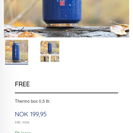
FREE
Thermo box 0,5 ltr.
Pris
NOK
199,95
inkl. mva.