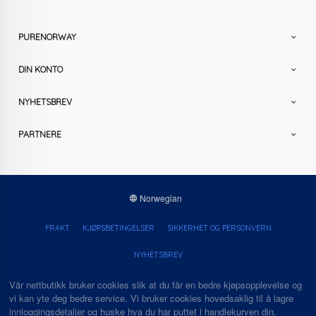
PURENORWAY
DIN KONTO
NYHETSBREV
PARTNERE
Norwegian
FRAKT
KJØPSBETINGELSER
SIKKERHET OG PERSONVERN
NYHETSBREV
Vår nettbutikk bruker cookies slik at du får en bedre kjøpsopplevelse og
vi kan yte deg bedre service. Vi bruker cookies hovedsaklig til å lagre
innloggingsdetaljer og huske hva du har puttet i handlekurven din.